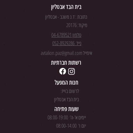
בית הבד אבטליון
כתובת :
ד.נ משגב - אבטליון
מיקוד: 20176
טלפון 04-6789521
נייד 052-8929286
אימייל
avtalion.paz@gmail.com
רשתות חברתיות
חנות המפעל
לרשום בוייז:
בית הבד אבטליון
שעות פתיחה
יימים א'-ה' 08:00-19:00
יום ו' 08:00-14:00