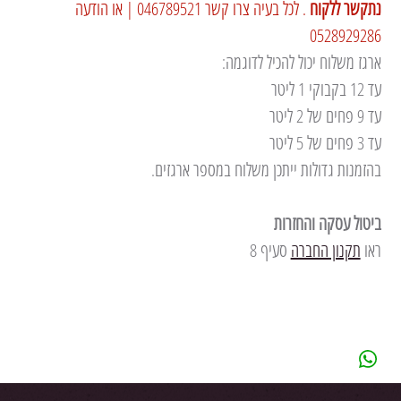
נתקשר ללקוח
 . לכל בעיה צרו קשר 046789521 | או הודעה 
0528929286
ארגז משלוח יכול להכיל לדוגמה:
עד 12 בקבוקי 1 ליטר
עד 9 פחים של 2 ליטר
עד 3 פחים של 5 ליטר
בהזמנות גדולות ייתכן משלוח במספר ארגזים.
ביטול עסקה והחזרות
ראו 
תקנון החברה
 סעיף 8