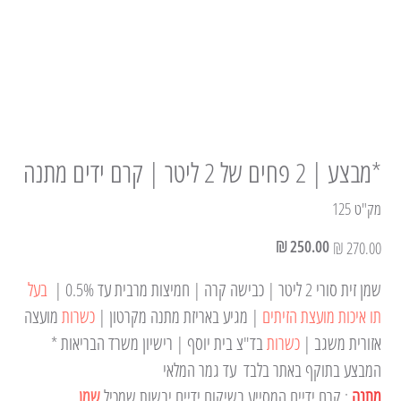
*מבצע | 2 פחים של 2 ליטר | קרם ידים מתנה
מק"ט
מק"ט
125
125
מחיר
מחיר
מקורי
מבצע
שמן זית סורי 2 ליטר | כבישה קרה | חמיצות מרבית עד 0.5% |  
בעל 
תו איכות מועצת הזיתים
 | מגיע באריזת מתנה מקרטון | 
כשרות 
מועצה 
אזורית משגב | 
כשרות 
בד"צ בית יוסף | רישיון משרד הבריאות * 
המבצע בתוקף באתר בלבד  עד גמר המלאי
מתנה 
: קרם ידיים המסייע בשיקום ידיים יבשות שמכיל 
שמן 